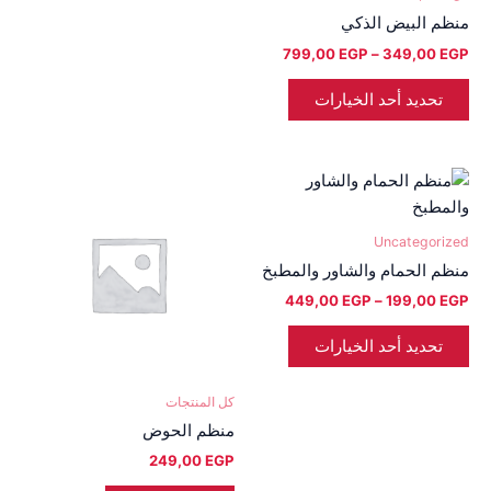
الخيارات
الخيارات
منظم البيض الذكي
على
على
799,00
EGP
–
349,00
EGP
صفحة
صفحة
المنتج
المنتج
تحديد أحد الخيارات
نطاق
هناك
السعر:
العديد
من
من
Uncategorized
خلال
الأشكال
منظم الحمام والشاور والمطبخ
المختلفة
449,00
EGP
–
199,00
EGP
لهذا
المنتج.
تحديد أحد الخيارات
يمكن
اختيار
كل المنتجات
الخيارات
منظم الحوض
على
249,00
EGP
صفحة