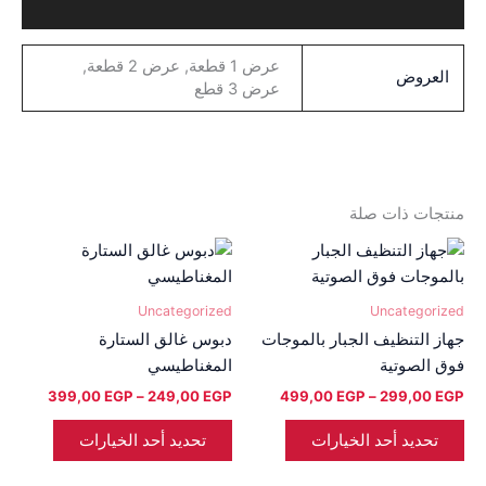
معلومات إضافية
عرض 1 قطعة, عرض 2 قطعة,
العروض
عرض 3 قطع
منتجات ذات صلة
نطاق
نطاق
هناك
هناك
السعر:
السعر:
العديد
العديد
من
من
من
من
Uncategorized
Uncategorized
خلال
خلال
الأشكال
الأشكال
جهاز التنظيف الجبار بالموجات
دبوس غالق الستارة
المختلفة
المختلفة
فوق الصوتية
المغناطيسي
لهذا
لهذا
399,00
EGP
–
249,00
EGP
499,00
EGP
–
299,00
EGP
المنتج.
المنتج.
يمكن
يمكن
تحديد أحد الخيارات
تحديد أحد الخيارات
اختيار
اختيار
الخيارات
الخيارات