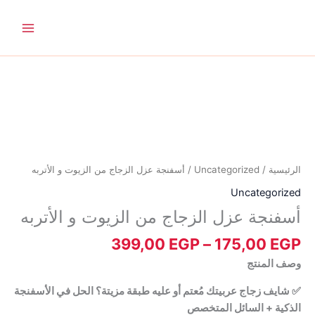
خطي
لى
لمحتوى
نطاق
كمية
السعر:
أسفنجة
من
عزل
الزجاج
خلال
من
الزيوت
و
الرئيسية
/
Uncategorized
/ أسفنجة عزل الزجاج من الزيوت و الأتربه
الأتربه
Uncategorized
أسفنجة عزل الزجاج من الزيوت و الأتربه
399,00
EGP
–
175,00
EGP
وصف المنتج
✅ شايف زجاج عربيتك مُعتم أو عليه طبقة مزيتة؟ الحل في الأسفنجة
الذكية + السائل المتخصص