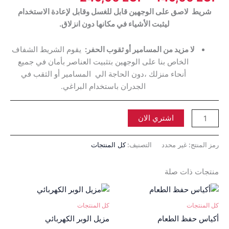
شريط لاصق على الوجهين قابل للغسل وقابل لإعادة الاستخدام
ليثبت الأشياء في مكانها دون انزلاق.
لا مزيد من المسامير أو ثقوب الحفر:
يقوم الشريط الشفاف
الخاص بنا على الوجهين بتثبيت العناصر بأمان في جميع
أنحاء منزلك ،دون الحاجة الي المسامير أو الثقب في
الجدران باستخدام البراغي.
اشتري الان
رمز المنتج:
غير محدد
التصنيف:
كل المنتجات
منتجات ذات صلة
نطاق
هناك
السعر:
العديد
من
كل المنتجات
كل المنتجات
من
أكياس حفظ الطعام
مزيل الوبر الكهربائي
خلال
الأشكال