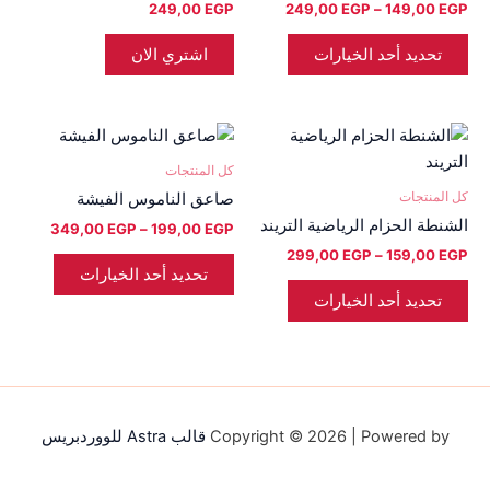
249,00
EGP
249,00
EGP
–
149,00
EGP
المختلفة
لهذا
تحديد أحد الخيارات
اشتري الان
المنتج.
يمكن
اختيار
نطاق
نطاق
هناك
هناك
السعر:
السعر:
الخيارات
العديد
العديد
من
من
كل المنتجات
على
من
من
كل المنتجات
صاعق الناموس الفيشة
صفحة
خلال
خلال
الأشكال
الأشكال
الشنطة الحزام الرياضية التريند
المنتج
349,00
EGP
–
199,00
EGP
المختلفة
المختلفة
299,00
EGP
–
159,00
EGP
لهذا
لهذا
تحديد أحد الخيارات
المنتج.
المنتج.
تحديد أحد الخيارات
يمكن
يمكن
اختيار
اختيار
الخيارات
الخيارات
على
على
صفحة
صفحة
Copyright © 2026 | Powered by
قالب Astra للووردبريس
المنتج
المنتج