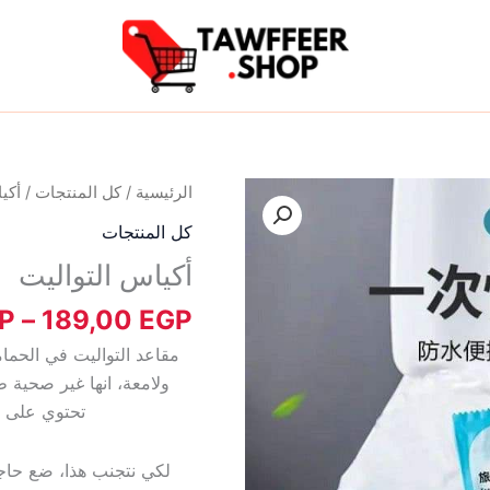
كمية
الرئيسية
/
كل المنتجات
/ أكي
أكياس
كل المنتجات
التواليت
أكياس التواليت
P
–
189,00
EGP
مقاعد التواليت في الحما
ولامعة، انها غير صحية 
تحتوي على 50 نوع من البكتيريا العامة لكل انش مربع.
لكي نتجنب هذا، ضع حاج