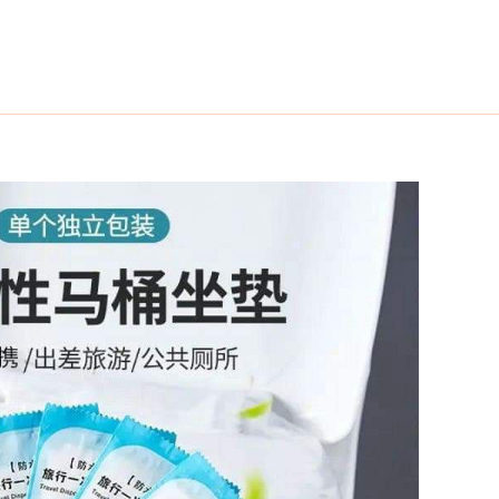
خطي
لى
لمحتوى