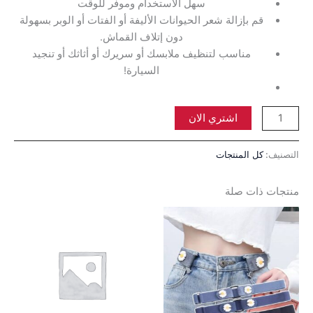
سهل الاستخدام وموفر للوقت
قم بإزالة شعر الحيوانات الأليفة أو الفتات أو الوبر بسهولة
دون إتلاف القماش.
مناسب لتنظيف ملابسك أو سريرك أو أثاثك أو تنجيد
السيارة!
اشتري الان
التصنيف:
كل المنتجات
منتجات ذات صلة
نطاق
نطاق
هناك
هناك
السعر:
السعر:
العديد
العديد
من
من
من
من
خلال
خلال
الأشكال
الأشكال
المختلفة
المختلفة
لهذا
لهذا