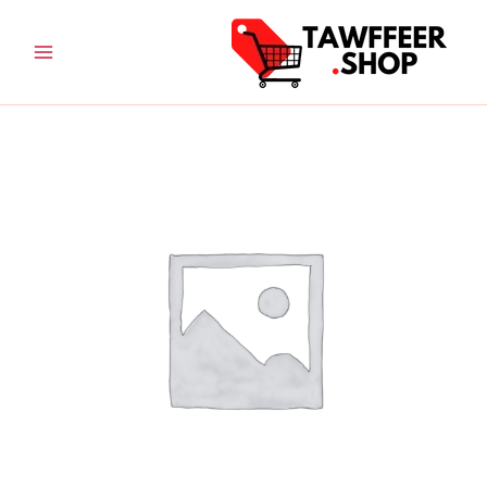
خطي
لى
لمحتوى
كمية
اداة
ازالة
الوبر
الجديدة