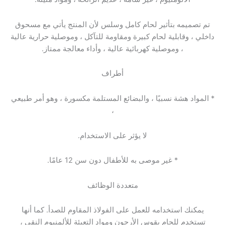
تم تصميمه بتأثير لحام كامل وسلس لأن المنتج يأتي مع مسحوق
داخلي ، وقابلية لحام كبيرة ومقاومة للتآكل ، وموصلية حرارية عالية
، وموصلية كهربائية عالية ، وأداء معالجة ممتاز.
أطراف
* المواد هشة نسبيًا ، والبضائع المستلمة مكسورة ، وهو أمر طبيعي
،
لا يؤثر على الاستخدام.
* غير موصى به للأطفال دون سن 12 عامًا.
متعددة الوظائف
يمكنك استخدامه للعمل على الفولاذ المقاوم للصدأ. كما أنها
تستخدم للحام بقوس الأرجون ومواد التعبئة للألمنيوم النقي ،