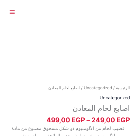
خطي
لى
لمحتوى
نطاق
كمية
السعر:
اصابع
من
لحام
المعادن
خلال
الرئيسية
/
Uncategorized
/ اصابع لحام المعادن
Uncategorized
اصابع لحام المعادن
499,00
EGP
–
249,00
EGP
قضيب لحام من الألومنيوم ذو شكل مسحوق مصنوع من مادة
الألومنيوم ، غير سامة ، عديم الرائحة ، ومواد متينة.