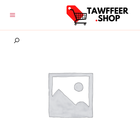
خطي
لى
لمحتوى
نطاق
كمية
السعر:
الدواية
من
السنسور
المطورة
خلال