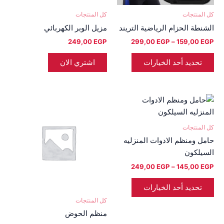
اختيار
كل المنتجات
كل المنتجات
الخيارات
الشنطة الحزام الرياضية التريند
مزيل الوبر الكهربائي
على
249,00
EGP
299,00
EGP
–
159,00
EGP
صفحة
المنتج
تحديد أحد الخيارات
اشتري الان
نطاق
هناك
السعر:
العديد
من
من
كل المنتجات
خلال
الأشكال
حامل ومنظم الادوات المنزليه
المختلفة
السيلكون
لهذا
249,00
EGP
–
145,00
EGP
المنتج.
يمكن
تحديد أحد الخيارات
اختيار
كل المنتجات
الخيارات
منظم الحوض
على