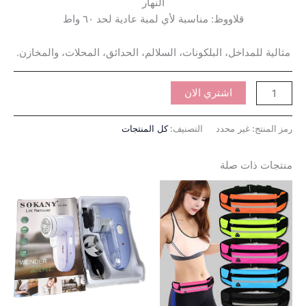
النهار
قلاووظ: مناسبة لأي لمبة عادية لحد ٦٠ واط
مثالية للمداخل، البلكونات، السلالم، الحدائق، المحلات، والمخازن.
اشتري الان
رمز المنتج:
غير محدد
التصنيف:
كل المنتجات
منتجات ذات صلة
نطاق
هناك
السعر:
العديد
من
من
خلال
الأشكال
المختلفة
لهذا
المنتج.
يمكن