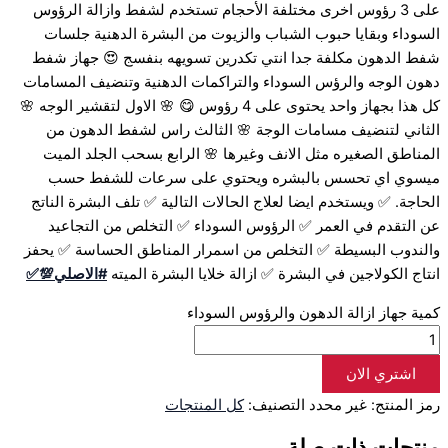
على 3 رؤوس اخرى مختلفة الأحجام تستخدم لشفط وازالة الرؤوس
السوداء وبقايا حبوب الشباب والزيوت من البشرة الدهنية جلسات
شفط الدهون مكلفة جدا انتي تكدرين تسويهه بنفسج 😍 جهاز شفط
دهون الوجه والرؤس السوداء والتراكمات الدهنية وتنضيف المسامات
كل هذا بجهاز واحد يحتوى على 4 رؤوس 😋 🌸 الاول لتقشير الوجه 🌸
الثاني لتنضيف مسامات الوجة 🌸 الثالث راس لشفط الدهون من
المناطق الصغيره مثل الانف وغيرها 🌸 الرابع بسحب الجلد الميت
ميسوي اي تحسس بالبشره ويحتوي على سرعات للشفط حسب
الحاجة. ✅ ويستخدم ايضا لعلاج الحالات التالية ✅ تلف البشرة الناتج
عن التقدم في العمر ✅ الرؤوس السوداء ✅ التخلص من التجاعيد
والندوب البسيطة ✅ التخلص من اسمرار المناطق الحساسة ✅ يحفز
انتاج الكولاجين في البشرة ✅ ازالة خلايا البشرة الميته
#الاصلي💯✅
كمية جهاز ازالة الدهون والرؤوس السوداء
اشتري الان
رمز المنتج:
غير محدد
التصنيف:
كل المنتجات
منتجات ذات صلة