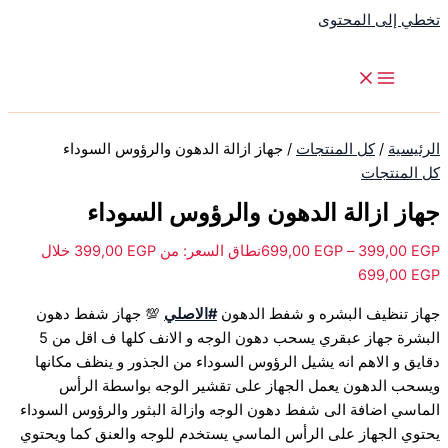
تخطي إلى المحتوى
الرئيسية
/
كل المنتجات
/ جهاز ازالة الدهون والرؤوس السوداء
كل المنتجات
جهاز ازالة الدهون والرؤوس السوداء
EGP
399,00
–
EGP
699,00
نطاق السعر: من ⁦399,00 EGP⁩ خلال
جهاز تنظيف البشره و شفط الدهون
#الاصلي
💯 جهاز شفط دهون
البشرة جهاز عبقري يسحب دهون الوجه و الانف كلها ف اقل من 5
دقايق و الاهم انه يشيل الرؤوس السوداء من الجذور و ينظف مكانها
ويسحب الدهون يعمل الجهاز على تقشير الوجه بواسطة الرأس
الماسي اضافة الى شفط دهون الوجه وازالة البثور والرؤوس السوداء
يحتوي الجهاز على الرأس الماسي يستخدم للوجه والعنق كما ويحتوي