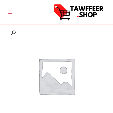
خطي
لى
لمحتوى
نطاق
كمية
السعر:
جهاز
من
ازالة
الوبر
خلال
السحري