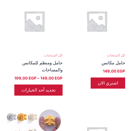
العديد
من
من
خلال
الأشكال
المختلفة
لهذا
المنتج.
يمكن
اختيار
كل المنتجات
كل المنتجات
الخيارات
حامل مكانس
حامل ومنظم للمكانس
على
والمساحات
149,00
EGP
صفحة
199,00
EGP
–
149,00
EGP
المنتج
اشتري الان
تحديد أحد الخيارات
نطاق
هناك
السعر:
العديد
من
من
خلال