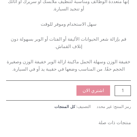
إنها متعددة الوظائف ومناسبة لتنظيف ملابسك أو سريرك أو أثاثك
أو تنجيد السيارة.
سهل الاستخدام وموفر للوقت
قم بإزالة شعر الحيوانات الأليفة أو الفتات أو الوبر بسهولة دون
إتلاف القماش.
خفيفة الوزن وسهلة الحمل ماكينة ازالة الوبر خفيفة الوزن وصغيرة
الحجم حقًا. من المناسب وضعها في حقيبة يد أو في السيارة.
اشتري الان
رمز المنتج:
غير محدد
التصنيف:
كل المنتجات
منتجات ذات صلة
نطاق
هناك
السعر: