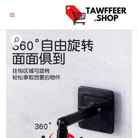
خطي
لى
لمحتوى
نطاق
كمية
السعر:
حامل
من
طقم
التوزيع
خلال
المعلق