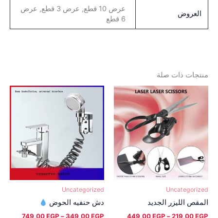
عرض 10 قطع, عرض 3 قطع, عرض
العروض
6 قطع
منتجات ذات صلة
نطاق
نطاق
هناك
هناك
السعر:
السعر:
العديد
العديد
من
من
من
من
خلال
خلال
الأشكال
الأشكال
المختلفة
المختلفة
لهذا
لهذا
المنتج.
المنتج.
يمكن
يمكن
اختيار
اختيار
Uncategorized
Uncategorized
الخيارات
الخيارات
المقص الليزر الجديد
دش حنفيه الحوض
على
على
749,00
EGP
–
349,00
EGP
449,00
EGP
–
219,00
EGP