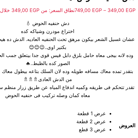
EGP
349,00
–
EGP
749,00
نطاق السعر: من ⁦349,00 EGP⁩ خلال ⁦749,00 EGP⁩
دش حنفيه الحوض 💧
اختراع مودرن وشياكه كده
عشان غسيل الشعر بيكون مرهق تحت الحنفيه العاديه. الدش ده هي
بكتير اوى..😉😊😊
وده لانه بيجى معاه حامل بلزق دابل فيس قوى جدا بيتعلق جمب ا
الصور كده بالظبط..🔥
بتقدر تمده معاك مسافه طويله وده لان السلك بتاعه بيطول معاك 
من الدش العادى🚿🚿🚿
تقدر تتحكم فى طريقه وكميه اندفاع المياه عن طريق زرار منظم سر
معاه كمان وصله تركيب فى حنفيه الحوض
عرض 1 قطعة
عرض 2 قطعة
العروض
عرض 3 قطع