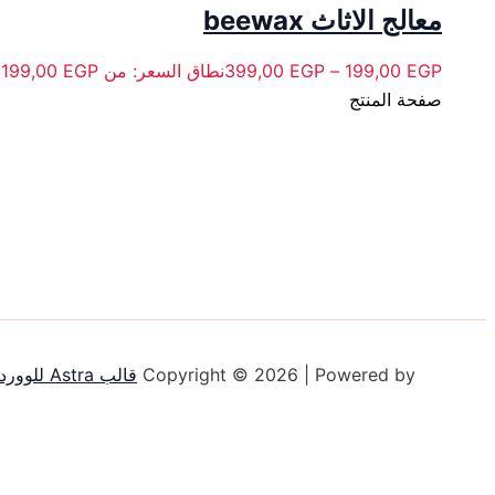
معالج الاثاث beewax
EGP
199,00
–
EGP
399,00
نطاق السعر: من ⁦199,00 EGP⁩ خلال ⁦399,00 EGP⁩
صفحة المنتج
Copyright © 2026 | Powered by
قالب Astra للووردبريس