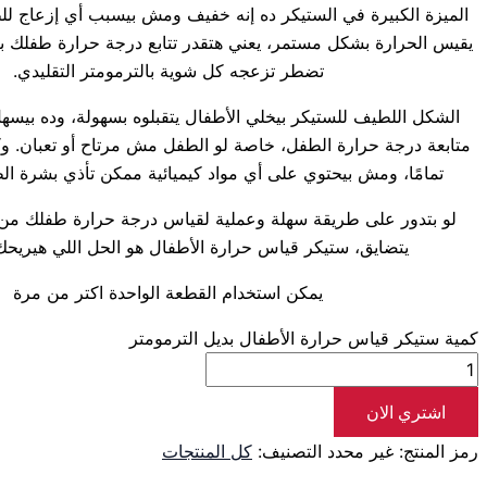
الميزة الكبيرة في الستيكر ده إنه خفيف ومش بيسبب أي إزعاج لل
يقيس الحرارة بشكل مستمر، يعني هتقدر تتابع درجة حرارة طفلك با
تضطر تزعجه كل شوية بالترمومتر التقليدي.
الشكل اللطيف للستيكر بيخلي الأطفال يتقبلوه بسهولة، وده بيسه
متابعة درجة حرارة الطفل، خاصة لو الطفل مش مرتاح أو تعبان. وك
تمامًا، ومش بيحتوي على أي مواد كيميائية ممكن تأذي بشرة ا
لو بتدور على طريقة سهلة وعملية لقياس درجة حرارة طفلك من غ
يتضايق، ستيكر قياس حرارة الأطفال هو الحل اللي هيريح
يمكن استخدام القطعة الواحدة اكتر من مرة
كمية ستيكر قياس حرارة الأطفال بديل الترمومتر
اشتري الان
رمز المنتج:
غير محدد
التصنيف:
كل المنتجات