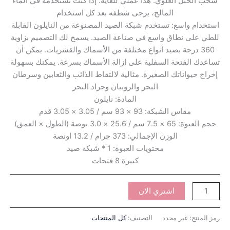
سحب الحبل العلوي. هذا عملي للغاية. إذا كنت تستخدمه في الماء
المالح، يرجى شطفه بعد كل استخدام
استخدام واسع: تستخدم شبكة الصيد المصنوعة من النايلون القابلة
للطي على نطاق واسع في صناعة الصيد. يسمح لك التصميم بزاوية
360 درجة بصيد أنواع مختلفة من الأسماك والقشريات. يمكن أن
تساعدك الفتحة السفلية على إزالة الأسماك بسرعة. يمكنك بسهولة
إخراج حيواناتك الصغيرة. مثالية لالتقاط الذائب والثعابين وسرطان
البحر والروبيان وجراد البحر
المادة: نايلون
مقاس الشبكة: 93 × 93 سم / 3.05 × 3.05 قدم
حجم العبوة: 65 × 7.5 سم / 25.6 × 3.0 بوصة (الطول × العمق)
الوزن الإجمالي: 373 جرام / 13.2 اونصة
محتويات العبوة: 1 * شبكة صيد
كبيرة 8 فتحات
اشتري الان
رمز المنتج:
غير محدد
التصنيف:
كل المنتجات