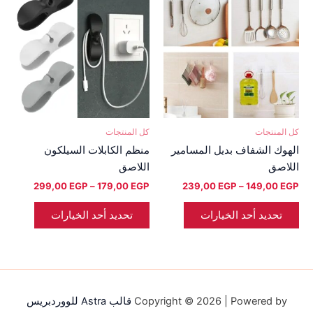
العديد
العديد
من
من
من
من
خلال
خلال
الأشكال
الأشكال
المختلفة
المختلفة
لهذا
لهذا
المنتج.
المنتج.
يمكن
يمكن
اختيار
اختيار
كل المنتجات
كل المنتجات
الخيارات
الخيارات
الهوك الشفاف بديل المسامير
منظم الكابلات السيلكون
على
على
اللاصق
اللاصق
صفحة
صفحة
299,00
EGP
–
179,00
EGP
239,00
EGP
–
149,00
EGP
المنتج
المنتج
تحديد أحد الخيارات
تحديد أحد الخيارات
Copyright © 2026 | Powered by
قالب Astra للووردبريس