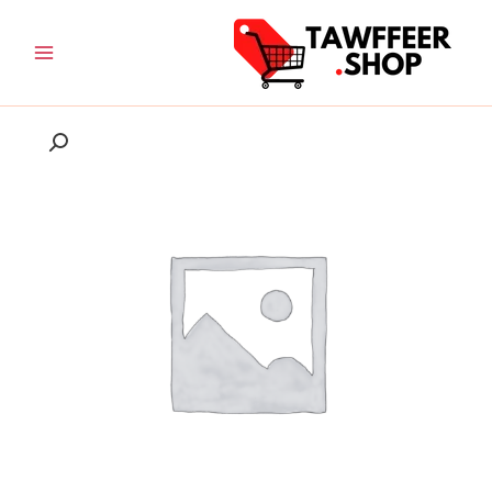
خطي
لى
لمحتوى
نطاق
كمية
السعر:
شبكة
من
صيد
الأسماك
خلال