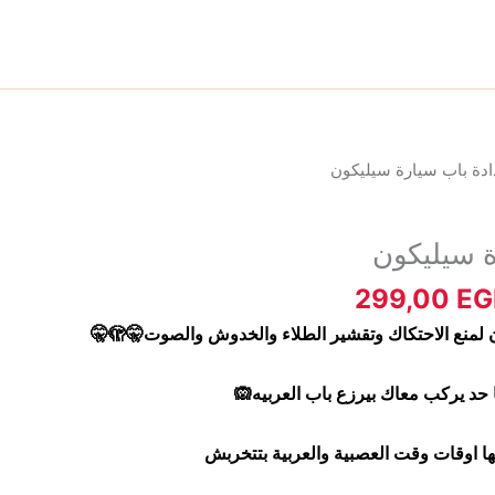
نطاق
دة باب سيارة سيليكون
السعر:
من
 سيليكون
خلال
299,00
EG
لمنع الاحتكاك وتقشير الطلاء والخدوش والصوت🤫🫣🤫
حد يركب معاك بيرزع باب العربيه🙉
ها اوقات وقت العصبية والعربية بتتخربش