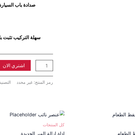
صدادة باب السيار
سهلة التركيب تثبت ب
اشتري الان
رمز المنتج:
غير محدد
التصني
نطاق
هناك
السعر:
العديد
من
كل المنتجات
من
 الطعام
اداة ازالة الوبر الجديدة
خلال