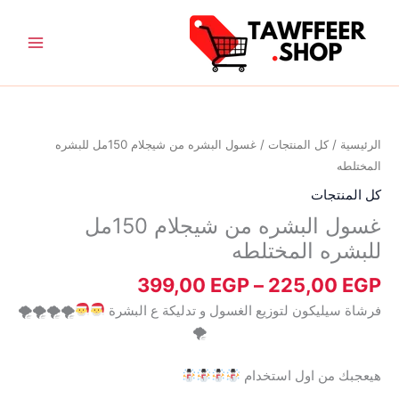
خطي
لى
لمحتوى
نطاق
كمية
السعر:
غسول
من
البشره
الرئيسية
/
كل المنتجات
/ غسول البشره من شيجلام 150مل للبشره
من
المختلطه
خلال
شيجلام
كل المنتجات
150مل
غسول البشره من شيجلام 150مل
للبشره
المختلطه
للبشره المختلطه
399,00
EGP
–
225,00
EGP
فرشاة سيليكون لتوزيع الغسول و تدليكة ع البشرة
🌪🌪🌪🌪
🌪
هيعجبك من اول استخدام