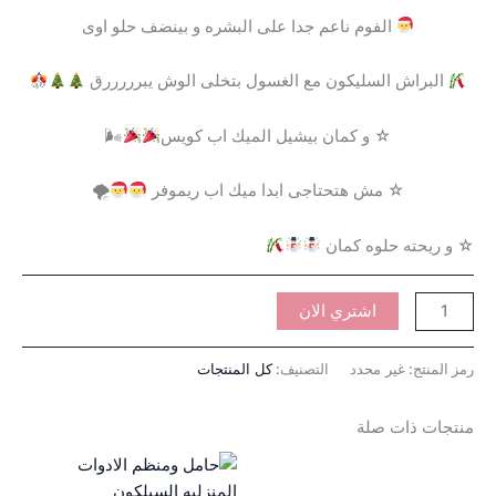
الفوم ناعم جدا على البشره و بينضف حلو اوى
البراش السليكون مع الغسول بتخلى الوش يبرررررق
☆ و كمان بيشيل الميك اب كويس
🌬
☆ مش هتحتاجى ابدا ميك اب ريموفر
🌪
☆ و ريحته حلوه كمان
اشتري الان
رمز المنتج:
غير محدد
التصنيف:
كل المنتجات
منتجات ذات صلة
نطاق
هناك
السعر:
العديد