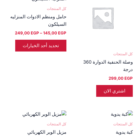
من
من
كل المنتجات
خلال
الأشكال
حامل ومنظم الادوات المنزليه
المختلفة
السيلكون
لهذا
249,00
EGP
–
145,00
EGP
المنتج.
يمكن
تحديد أحد الخيارات
اختيار
كل المنتجات
الخيارات
وصلة الحنفية الدوارة 360
على
درجة
صفحة
299,00
EGP
المنتج
اشتري الان
كل المنتجات
كل المنتجات
كبة يدوية
مزيل الوبر الكهربائي