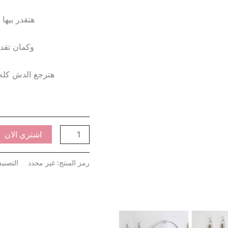
هتقدر بيها
وكمان تقدر
هترجع الدش كله 
اشتري الان
رمز المنتج:
غير محدد
التصني
نطاق
نطاق
هناك
هناك
السعر:
السعر