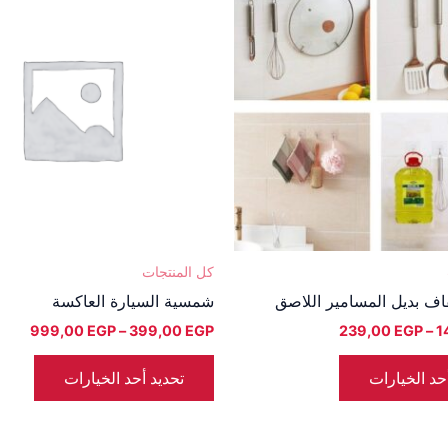
العديد
العديد
من
من
من
من
خلال
خلال
الأشكال
الأشك
المختلفة
المختل
لهذا
لهذا
المنتج.
المنتج
يمكن
يمكن
اختيار
اختيار
الخيارات
الخيا
على
على
صفحة
صفحة
كل المنتجات
المنتج
المنتج
اف بديل المسامير اللاصق
شمسية السيارة العاكسة
999,00
EGP
–
399,00
EGP
239,00
EGP
–
1
حد الخيارات
تحديد أحد الخيارات