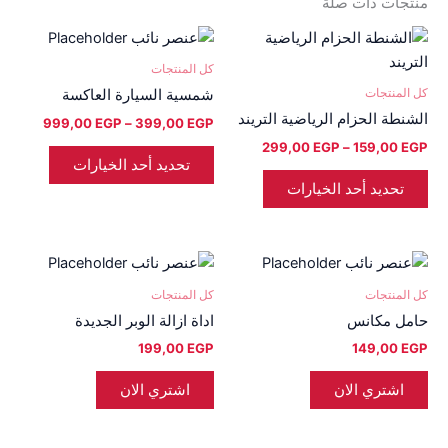
منتجات ذات صلة
نطاق
نطاق
هناك
هناك
السعر:
السعر:
العديد
العديد
من
من
كل المنتجات
من
من
كل المنتجات
شمسية السيارة العاكسة
خلال
خلال
الأشكال
الأشكال
الشنطة الحزام الرياضية التريند
999,00
EGP
–
399,00
EGP
المختلفة
المختلفة
299,00
EGP
–
159,00
EGP
لهذا
لهذا
تحديد أحد الخيارات
المنتج.
المنتج.
تحديد أحد الخيارات
يمكن
يمكن
اختيار
اختيار
الخيارات
الخيارات
على
على
كل المنتجات
كل المنتجات
صفحة
صفحة
حامل مكانس
اداة ازالة الوبر الجديدة
المنتج
المنتج
199,00
EGP
149,00
EGP
اشتري الان
اشتري الان