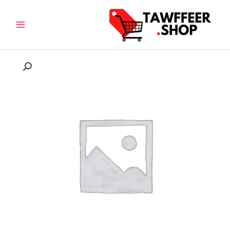
خطي
لى
لمحتوى
نطاق
كمية
السعر:
ماكينة
من
الحلاقة
الفرعونية
خلال
الاصلية
-
VGR