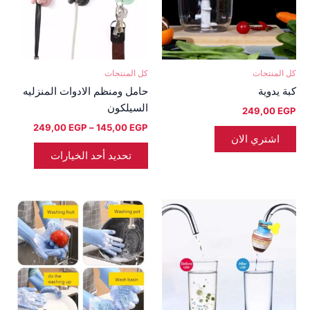
لهذا
المنتج.
يمكن
اختيار
كل المنتجات
كل المنتجات
الخيارات
كبة يدوية
حامل ومنظم الادوات المنزليه
على
السيلكون
249,00
EGP
صفحة
249,00
EGP
–
145,00
EGP
المنتج
اشتري الان
تحديد أحد الخيارات
نطاق
هناك
السعر:
العديد
من
من
خلال
الأشكال
المختلفة
لهذا
المنتج.