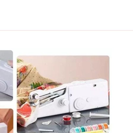
خطي
لى
لمحتوى