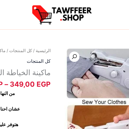
كمية
الرئيسية
/
كل المنتجات
/ ماك
ماكينة
كل المنتجات
الخياطة
ماكينة الخياطة ال
اليدوية
السحرية
P
–
349,00
EGP
من النه
عشان احنا ج
هتوفر علي