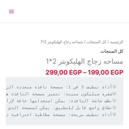
خطي
لى
لمحتوى
نطاق
كمية
السعر:
مساحه
من
زجاج
الرئيسية
/
كل المنتجات
/ مساحه زجاج الهليكوبتر 2*1
الهليكوبتر
كل المنتجات
خلال
2*1
مساحه زجاج الهليكوبتر 2*1
299,00
EGP
–
199,00
EGP
💡أداة تنظيف مريحة: ممسحة مطاطية احترافية ذات 