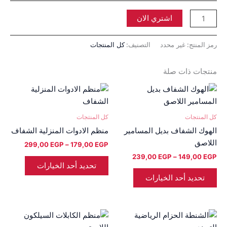
اشتري الان
رمز المنتج:
غير محدد
التصنيف:
كل المنتجات
منتجات ذات صلة
نطاق
نطاق
هناك
هناك
السعر:
السعر:
العديد
العديد
من
من
من
من
كل المنتجات
كل المنتجات
خلال
خلال
الأشكال
الأشكال
الهوك الشفاف بديل المسامير
منظم الادوات المنزلية الشفاف
المختلفة
المختلفة
اللاصق
299,00
EGP
–
179,00
EGP
لهذا
لهذا
239,00
EGP
–
149,00
EGP
المنتج.
المنتج.
تحديد أحد الخيارات
يمكن
يمكن
تحديد أحد الخيارات
اختيار
اختيار
الخيارات
الخيارات
على
على
نطاق
نطاق
هناك
هناك
السعر:
السعر:
صفحة
صفحة