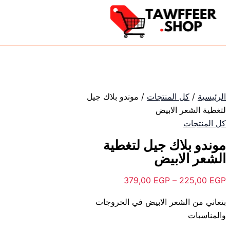
كمية
تخطي
نطاق
نطاق
هنا
إلى
موندو
السعر:
السعر:
العد
بلاك
المحتوى
من
من
من
جيل
الأ
لتغطية
خلال
خلال
الم
الشعر
لهذا
الابيض
المن
الرئيسية
/
كل المنتجات
/ موندو بلاك جيل
يمك
لتغطية الشعر الابيض
اختي
كل المنتجات
الخ
على
موندو بلاك جيل لتغطية
صف
الشعر الابيض
المن
379,00
EGP
–
225,00
EGP
بتعاني من الشعر الابيض في الخروجات
والمناسبات