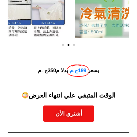
بسعر
199ج.م
بدلا م350ج .م
الوقت المتبقي علي انتهاء العرض
أشتري الأن